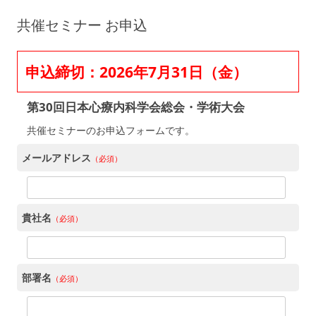
コ
ン
共催セミナー お申込
テ
ン
ツ
へ
ス
申込締切：2026年7月31日（金）
キ
ッ
プ
第30回日本心療内科学会総会・学術大会
共催セミナーのお申込フォームです。
メールアドレス
（必須）
貴社名
（必須）
部署名
（必須）